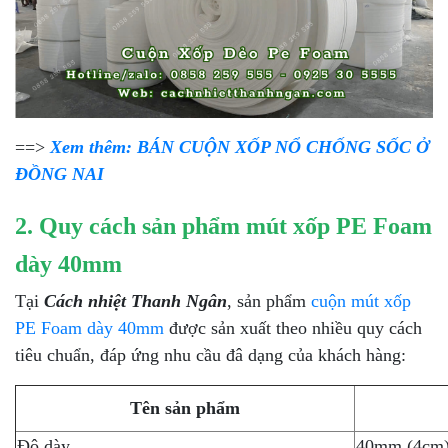
==>
Xem thêm: BÁN CUỘN XỐP NỔ CHỐNG SỐC Ở
ĐỒNG NAI
2. Quy cách sản phẩm mút xốp PE Foam
dày 40mm
Tại
Cách nhiệt Thanh Ngân
, sản phẩm
cuộn mút xốp
PE Foam dày 40mm
được sản xuất theo nhiều quy cách
tiêu chuẩn, đáp ứng nhu cầu đâ dạng của khách hàng:
Tên sản phẩm
Độ dày
40mm (4cm