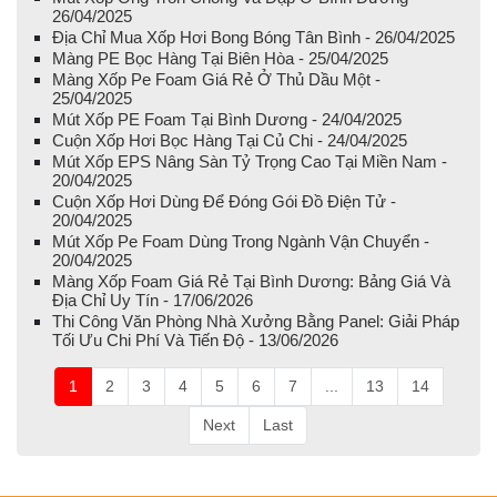
26/04/2025
Địa Chỉ Mua Xốp Hơi Bong Bóng Tân Bình - 26/04/2025
Màng PE Bọc Hàng Tại Biên Hòa - 25/04/2025
Màng Xốp Pe Foam Giá Rẻ Ở Thủ Dầu Một -
25/04/2025
Mút Xốp PE Foam Tại Bình Dương - 24/04/2025
Cuộn Xốp Hơi Bọc Hàng Tại Củ Chi - 24/04/2025
Mút Xốp EPS Nâng Sàn Tỷ Trọng Cao Tại Miền Nam -
20/04/2025
Cuộn Xốp Hơi Dùng Để Đóng Gói Đồ Điện Tử -
20/04/2025
Mút Xốp Pe Foam Dùng Trong Ngành Vận Chuyển -
20/04/2025
Màng Xốp Foam Giá Rẻ Tại Bình Dương: Bảng Giá Và
Địa Chỉ Uy Tín - 17/06/2026
Thi Công Văn Phòng Nhà Xưởng Bằng Panel: Giải Pháp
Tối Ưu Chi Phí Và Tiến Độ - 13/06/2026
1
2
3
4
5
6
7
...
13
14
Next
Last