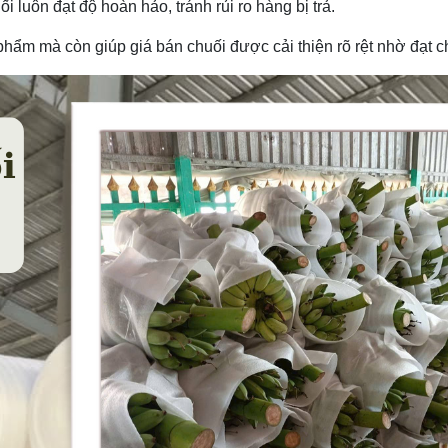
i luôn đạt độ hoàn hảo, tránh rủi ro hàng bị trả.
phẩm mà còn giúp giá bán chuối được cải thiện rõ rệt nhờ đạt 