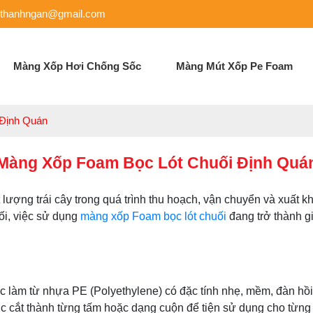
pthanhngan@gmail.com
Màng Xốp Hơi Chống Sốc
Màng Mút Xốp Pe Foam
 Định Quán
Màng Xốp Foam Bọc Lót Chuối Định Quá
lượng trái cây trong quá trình thu hoạch, vận chuyển và xuất kh
uối, việc sử dụng
màng xốp Foam bọc lót chuối
đang trở thành g
ược làm từ nhựa PE (Polyethylene) có đặc tính nhẹ, mềm, đàn hồ
c cắt thành từng tấm hoặc dạng cuộn để tiện sử dụng cho từng lo