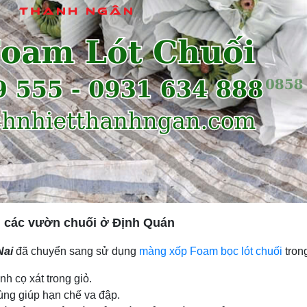
i các vườn chuối ở Định Quán
Nai
đã chuyển sang sử dụng
màng xốp Foam bọc lót chuối
trong
nh cọ xát trong giỏ.
ùng giúp hạn chế va đập.