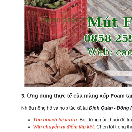
3. Ứng dụng thực tế của màng xốp Foam tạ
Nhiều nông hộ và hợp tác xã tại
Định Quán - Đồng 
Thu hoạch tại vườn:
Bọc từng nải chuối để trá
Vận chuyển ra điểm tập kết:
Chèn lót trong th