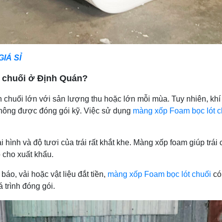
IÁ SỈ
t chuối ở Định Quán?
 chuối lớn với sản lượng thu hoặc lớn mỗi mùa. Tuy nhiên, kh
không được đóng gói kỹ. Việc sử dụng
màng xốp Foam bọc lót c
i hình và độ tươi của trái rất khắt khe. Màng xốp foam giúp trá
 cho xuất khẩu.
o, vải hoặc vật liệu đắt tiền,
màng xốp Foam bọc lót chuối
có 
 trình đóng gói.