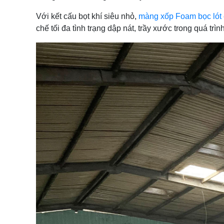
Với kết cấu bọt khí siêu nhỏ,
màng xốp Foam bọc lót 
chế tối đa tình trạng dập nát, trầy xước trong quá trì