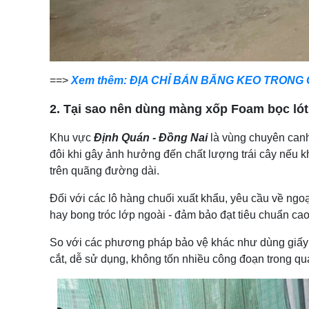
==>
Xem thêm: ĐỊA CHỈ BÁN BĂNG KEO TRONG G
2. Tại sao nên dùng màng xốp Foam bọc ló
Khu vực
Định Quán - Đồng Nai
là vùng chuyên canh
đôi khi gây ảnh hưởng đến chất lượng trái cây nếu 
trên quãng đường dài.
Đối với các lô hàng chuối xuất khẩu, yêu cầu về ngoạ
hay bong tróc lớp ngoài - đảm bảo đạt tiêu chuẩn cao
So với các phương pháp bảo vệ khác như dùng giấy bá
cắt, dễ sử dụng, không tốn nhiều công đoạn trong quá