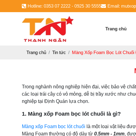
Hotline: 0353 07 2222 - 0925 30 5555
Email: mutxo
Trang chủ
Trang chủ
Tin tức
Màng Xốp Foam Bọc Lót Chuối
Trong nghành nông nghiệp hiện đại, việc bảo vệ chất 
các loại trái cây có vỏ mỏng, dễ bị trầy xước như ch
nghiệp tại Định Quán lựa chọn.
1. Màng xốp Foam bọc lót chuối là gì?
Màng xốp Foam bọc lót chuối
là một loại vật liệu đ
Màng Foam thường có độ dày từ
0.5mm - 1mm
, đượ