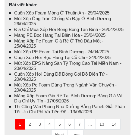
Bài viết khác:
Cuộn Xốp Foam Mỏng Ở Thuận An - 29/04/2025
Mút Xốp Ống Tròn Chống Va Đập Ở Bình Dương -
26/04/2025
Địa Chỉ Mua Xốp Hơi Bong Bóng Tân Bình - 26/04/2025
Màng PE Bọc Hàng Tại Biên Hòa - 25/04/2025
Màng Xốp Pe Foam Giá Rẻ Ở Thủ Dầu Một -
25/04/2025
Mút Xốp PE Foam Tại Bình Dương - 24/04/2025
Cuộn Xốp Hơi Bọc Hàng Tại Củ Chi - 24/04/2025
Mút Xốp EPS Nâng Sàn Tỷ Trọng Cao Tại Miền Nam -
20/04/2025
Cuộn Xốp Hơi Dùng Để Đóng Gói Đồ Điện Tử -
20/04/2025
Mút Xốp Pe Foam Dùng Trong Ngành Vận Chuyển -
20/04/2025
Màng Xốp Foam Giá Rẻ Tại Bình Dương: Bảng Giá Và
Địa Chỉ Uy Tín - 17/06/2026
Thi Công Văn Phòng Nhà Xưởng Bằng Panel: Giải Pháp
Tối Ưu Chi Phí Và Tiến Độ - 13/06/2026
1
2
3
4
5
6
7
...
13
14
Next
Last