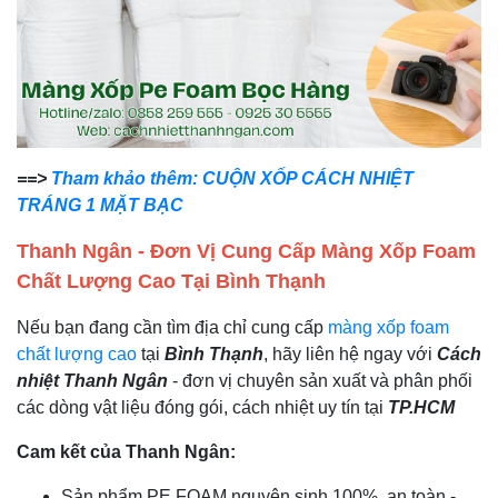
==>
Tham khảo thêm: CUỘN XỐP CÁCH NHIỆT
TRÁNG 1 MẶT BẠC
Thanh Ngân - Đơn Vị Cung Cấp Màng Xốp Foam
Chất Lượng Cao Tại Bình Thạnh
Nếu bạn đang cần tìm địa chỉ cung cấp
màng xốp foam
chất lượng cao
tại
Bình Thạnh
, hãy liên hệ ngay với
Cách
nhiệt Thanh Ngân
- đơn vị chuyên sản xuất và phân phối
các dòng vật liệu đóng gói, cách nhiệt uy tín tại
TP.HCM
Cam kết của Thanh Ngân:
Sản phẩm PE FOAM nguyên sinh 100%, an toàn -