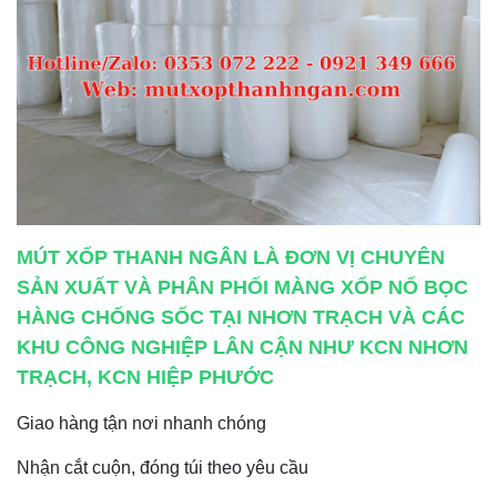
MÚT XỐP THANH NGÂN LÀ ĐƠN VỊ CHUYÊN
SẢN XUẤT VÀ PHÂN PHỐI MÀNG XỐP NỔ BỌC
HÀNG CHỐNG SỐC TẠI NHƠN TRẠCH VÀ CÁC
KHU CÔNG NGHIỆP LÂN CẬN NHƯ KCN NHƠN
TRẠCH, KCN HIỆP PHƯỚC
Giao hàng tận nơi nhanh chóng
Nhận cắt cuộn, đóng túi theo yêu cầu