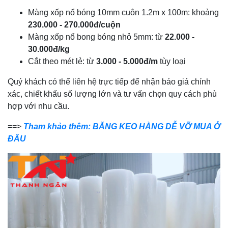
Màng xốp nổ bóng 10mm cuôn 1.2m x 100m: khoảng
230.000 - 270.000đ/cuộn
Màng xốp nổ bong bóng nhỏ 5mm: từ
22.000 -
30.000đ/kg
Cắt theo mét lẻ: từ
3.000 - 5.000đ/m
tùy loại
Quý khách có thể liên hệ trực tiếp để nhận báo giá chính
xác, chiết khấu số lượng lớn và tư vấn chọn quy cách phù
hợp với nhu cầu.
==>
Tham khảo thêm: BĂNG KEO HÀNG DỄ VỠ MUA Ở
ĐÂU