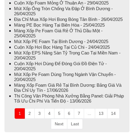
Cuộn Xốp Foam Mỏng Ở Thuận An - 29/04/2025
Mút Xốp Ống Tròn Chống Va Đập Ở Bình Dương -
26/04/2025
Địa Chỉ Mua Xốp Hơi Bong Bóng Tân Bình - 26/04/2025
Màng PE Bọc Hàng Tại Biên Hòa - 25/04/2025
Màng Xốp Pe Foam Giá Rẻ Ở Thủ Dầu Một -
25/04/2025
Mút Xốp PE Foam Tại Bình Dương - 24/04/2025
Cuộn Xốp Hơi Bọc Hàng Tại Củ Chi - 24/04/2025
Mút Xốp EPS Nâng Sàn Tỷ Trọng Cao Tại Miền Nam -
20/04/2025
Cuộn Xốp Hơi Dùng Để Đóng Gói Đồ Điện Tử -
20/04/2025
Mút Xốp Pe Foam Dùng Trong Ngành Vận Chuyển -
20/04/2025
Màng Xốp Foam Giá Rẻ Tại Bình Dương: Bảng Giá Và
Địa Chỉ Uy Tín - 17/06/2026
Thi Công Văn Phòng Nhà Xưởng Bằng Panel: Giải Pháp
Tối Ưu Chi Phí Và Tiến Độ - 13/06/2026
1
2
3
4
5
6
7
...
13
14
Next
Last