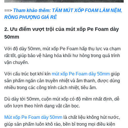
==>
Tham khảo thêm: TẤM MÚT XỐP FOAM LÀM NỆM,
RỒNG PHƯỢNG GIÁ RẺ
2. Ưu điểm vượt trội của mút xốp Pe Foam dày
50mm
Với độ dày 50mm, mút xốp Pe Foam hấp thụ lực va chạm
rất tốt, giúp bảo vệ hàng hóa khỏi hư hỏng trong quá trình
vận chuyển.
Với cấu trúc bọt khí kín
mút xốp Pe Foam dày 50mm
giúp
sản phẩm ngăn cản truyền nhiệt và âm thanh, được dùng
nhiều trong các công trình cách nhiệt, tiêu âm.
Dù dày tới 50mm, cuộn mút xốp có độ mềm nhất định, dễ
uốn lượn theo hình dạng vật cần bọc.
Mút xốp Pe Foam dày 50mm
là chất liệu không hút nước,
giúp sản phẩm luôn khô ráo, bền bỉ trong mọi điều kiện