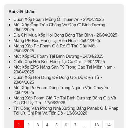
Bài viết khác:
Cuộn Xốp Foam Mỏng Ở Thuận An - 29/04/2025
Mút Xốp Ống Tròn Chống Va Đập Ở Bình Dương -
26/04/2025
Địa Chỉ Mua Xốp Hơi Bong Bóng Tân Bình - 26/04/2025
Màng PE Bọc Hàng Tại Biên Hòa - 25/04/2025
Màng Xốp Pe Foam Giá Rẻ Ở Thủ Dầu Một -
25/04/2025
Mút Xốp PE Foam Tại Bình Dương - 24/04/2025
Cuộn Xốp Hơi Bọc Hàng Tại Củ Chi - 24/04/2025
Mút Xốp EPS Nâng Sàn Tỷ Trọng Cao Tại Miền Nam -
20/04/2025
Cuộn Xốp Hơi Dùng Để Đóng Gói Đồ Điện Tử -
20/04/2025
Mút Xốp Pe Foam Dùng Trong Ngành Vận Chuyển -
20/04/2025
Màng Xốp Foam Giá Rẻ Tại Bình Dương: Bảng Giá Và
Địa Chỉ Uy Tín - 17/06/2026
Thi Công Văn Phòng Nhà Xưởng Bằng Panel: Giải Pháp
Tối Ưu Chi Phí Và Tiến Độ - 13/06/2026
1
2
3
4
5
6
7
...
13
14