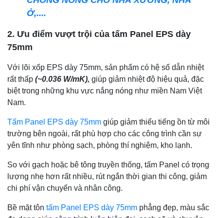
CHỐNG NÓNG CHO NHÀ XƯỞNG, NHÀ
Ở,....
2. Ưu điểm vượt trội của tấm Panel EPS dày
75mm
Với lõi xốp EPS dày 75mm, sản phẩm có hệ số dẫn nhiệt
rất thấp
(~0.036 W/mK),
giúp giảm nhiệt độ hiệu quả, đặc
biệt trong những khu vực nắng nóng như miền Nam Việt
Nam.
Tấm Panel EPS dày 75mm
giúp giảm thiểu tiếng ồn từ môi
trường bên ngoài, rất phù hợp cho các công trình cần sự
yên tĩnh như phòng sạch, phòng thí nghiệm, kho lạnh.
So với gạch hoặc bê tông truyền thống, tấm Panel có trọng
lượng nhẹ hơn rất nhiều, rút ngắn thời gian thi công, giảm
chi phí vận chuyển và nhân công.
Bề mặt tôn
tấm Panel EPS dày 75mm
phẳng đẹp, màu sắc