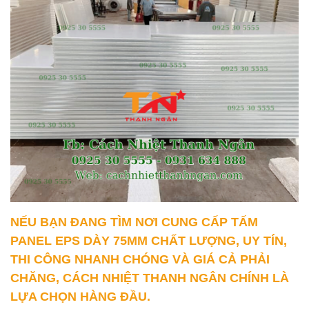
NẾU BẠN ĐANG TÌM NƠI CUNG CẤP TẤM
PANEL EPS DÀY 75MM CHẤT LƯỢNG, UY TÍN,
THI CÔNG NHANH CHÓNG VÀ GIÁ CẢ PHẢI
CHĂNG, CÁCH NHIỆT THANH NGÂN CHÍNH LÀ
LỰA CHỌN HÀNG ĐẦU.