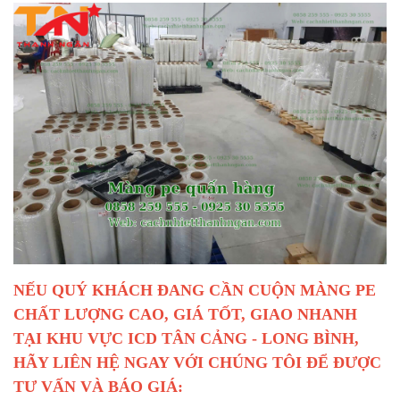
NẾU QUÝ KHÁCH ĐANG CẦN CUỘN MÀNG PE
CHẤT LƯỢNG CAO, GIÁ TỐT, GIAO NHANH
TẠI KHU VỰC ICD TÂN CẢNG - LONG BÌNH,
HÃY LIÊN HỆ NGAY VỚI CHÚNG TÔI ĐỂ ĐƯỢC
TƯ VẤN VÀ BÁO GIÁ: