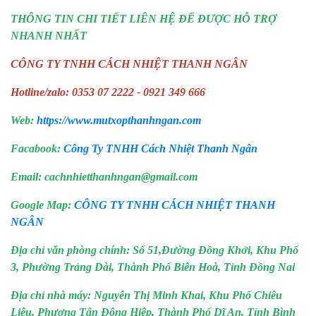
THÔNG TIN CHI TIẾT LIÊN HỆ ĐỂ ĐƯỢC HỖ TRỢ
NHANH NHẤT
CÔNG TY TNHH CÁCH NHIỆT THANH NGÂN
Hotline/zalo: 0353 07 2222 - 0921 349 666
Web:
https://www.mutxopthanhngan.com
Facabook:
Công Ty TNHH Cách Nhiệt Thanh Ngân
Email: cachnhietthanhngan@gmail.com
Google Map:
CÔNG TY TNHH CÁCH NHIỆT THANH
NGÂN
Địa chỉ văn phòng chính: Số 51,Đường Đồng Khởi, Khu Phố
3, Phường Trảng Dài, Thành Phố Biên Hoà, Tỉnh Đồng Nai
Địa chỉ nhà máy: Nguyễn Thị Minh Khai, Khu Phố Chiêu
Liêu, Phương Tân Đông Hiệp, Thành Phố Dĩ An, Tỉnh Bình